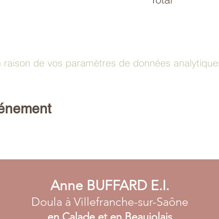
raison de vos paramètres de données analytiques 
vénement
Anne BUFFARD E.I.
Doula à Villefranche-sur-Saône
en Calade et en Beaujolais