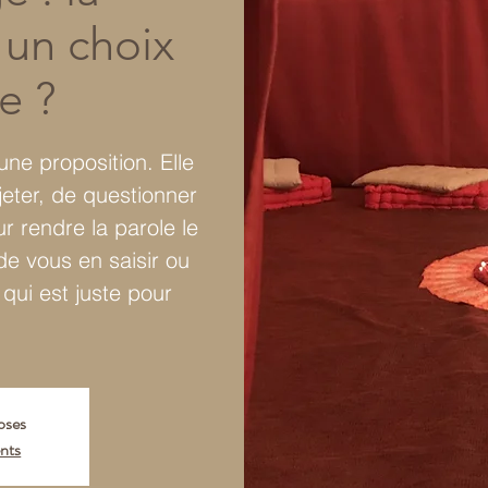
 un choix
e ?
une proposition. Elle
eter, de questionner
ur rendre la parole le
 de vous en saisir ou
qui est juste pour
loses
nts