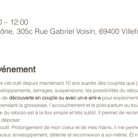
0 – 12:00
aône, 305c Rue Gabriel Voisin, 69400 Ville
événement
age cet outil depuis maintenant 10 ans auprès des couples que
eloppements, serrages, suspensions, les possibilités du rebozo 
 de 
découverte en couple ou avec un-e ami-e
 pour expérimenter
rt pendant la grossesse, l'accouchement et le post-partum ou to
 du rebozo est à la fois simple et très subtil. Il permet de rec
 déposer.
 outil. Prolongement de mon coeur et de mes mains, il me perme
ceur, enveloppement, détente et reconnexion à soi-même. Et nu