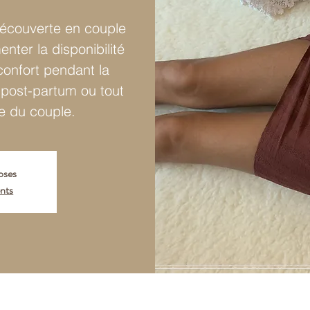
écouverte en couple
nter la disponibilité
 confort pendant la
 post-partum ou tout
e du couple.
loses
nts