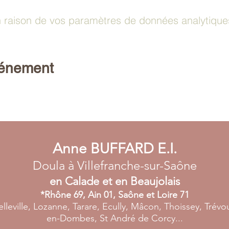
raison de vos paramètres de données analytiques 
vénement
Anne BUFFARD E.I.
Doula à Villefranche-sur-Saône
en Calade et en Beaujolais
*Rhône 69, Ain 01, Saône et Loire 71
elleville, Lozanne, Tarare, Ecully, Mâcon, Thoissey, Trév
en-Dombes, St André de Corcy...