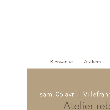
Bienvenue
Ateliers
sam. 06 avr.
  |  
Villefra
Atelier re