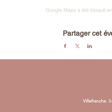
Google Maps a été bloqué en 
Partager cet é
Villefranche
, B