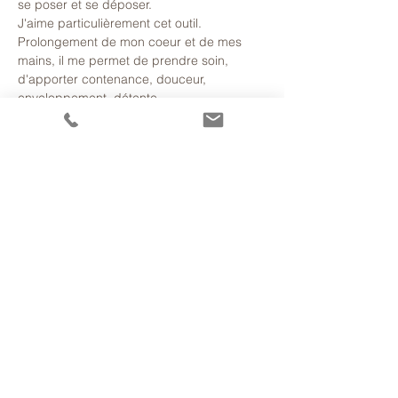
se poser et se déposer.
J'aime particulièrement cet outil. 
Prolongement de mon coeur et de mes 
mains, il me permet de prendre soin, 
d'apporter contenance, douceur, 
enveloppement, détente 
et reconnexion à soi-même. Et nul besoin 
d'être enceinte pour en faire l'expérience.
Venez l'essayer !
Plusieurs dates sont disponibles. 
En lire plus >
Partager cet
événement