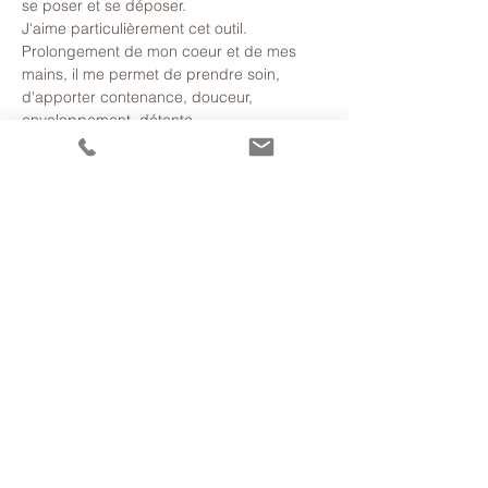
se poser et se déposer.
J'aime particulièrement cet outil. 
Prolongement de mon coeur et de mes 
mains, il me permet de prendre soin, 
d'apporter contenance, douceur, 
enveloppement, détente 
et reconnexion à soi-même. Et nul besoin 
d'être enceinte pour en faire l'expérience.
Venez l'essayer !
Plusieurs dates sont disponibles. 
En lire plus >
Partager cet
événement