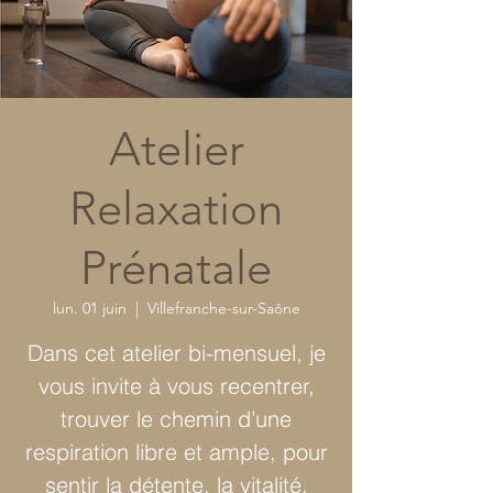
Atelier
Relaxation
Prénatale
lun. 01 juin
  |  
Villefranche-sur-Saône
Dans cet atelier bi-mensuel, je
vous invite à vous recentrer,
trouver le chemin d’une
respiration libre et ample, pour
sentir la détente, la vitalité,