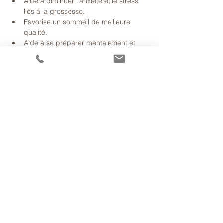
Aide à diminuer l'anxiété et le stress 
liés à la grossesse.
Favorise un sommeil de meilleure 
qualité.
Aide à se préparer mentalement et 
physiquement à l'accouchement.
Permet de créer un lien plus fort avec 
le bébé.
En lire plus >
Partager cet
événement