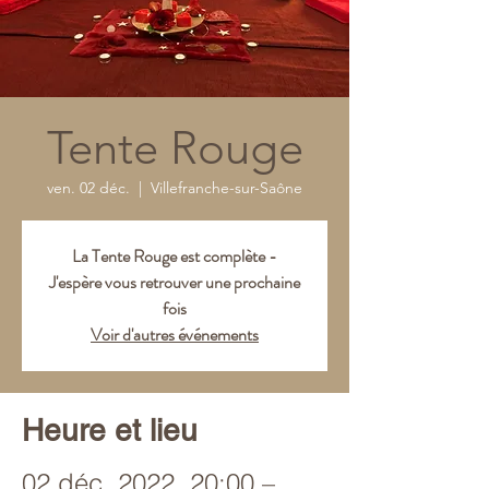
Tente Rouge
ven. 02 déc.
  |  
Villefranche-sur-Saône
La Tente Rouge est complète -
J'espère vous retrouver une prochaine
fois
Voir d'autres événements
Heure et lieu
02 déc. 2022, 20:00 –