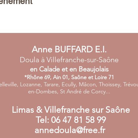
vénement
Anne BUFFARD E.I.
Doula à Villefranche-sur-Saône
en Calade et en Beaujolais
*Rhône 69, Ain 01, Saône et Loire 71
elleville, Lozanne, Tarare, Ecully, Mâcon, Thoissey, Trév
en-Dombes, St André de Corcy...
Limas & Villefranche sur Saône
Tel:
06 47 81 58 99
annedoula@free.fr
​​