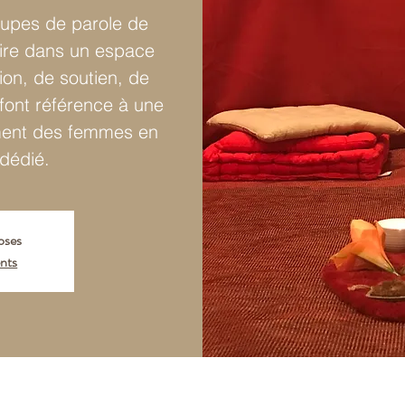
oupes de parole de
oire dans un espace
ion, de soutien, de
font référence à une
ement des femmes en
 dédié.
loses
nts