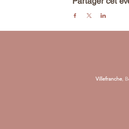
Partager cet é
Villefranche
, B