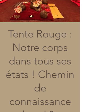
Tente Rouge :
Notre corps
dans tous ses
états ! Chemin
de
connaissance