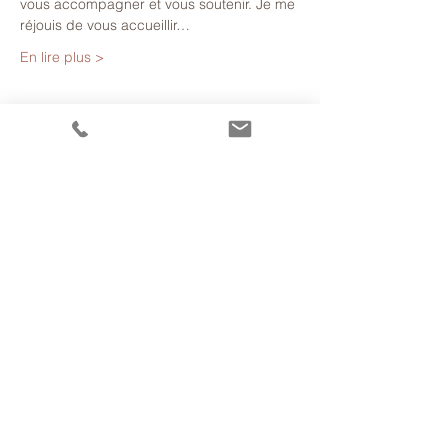
vous accompagner et vous soutenir. Je me 
réjouis de vous accueillir…
En lire plus >
Billets
Vente expirée
Type de billet
Rouge du 14/05/2025
Plus d'info
Prix
20,00 €