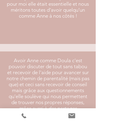
pour moi elle était essentielle et nous
méritons toutes d’avoir quelqu’un
comme Anne à nos côtés !
Avoir Anne comme Doula c'est
pouvoir discuter de tout sans tabou
et recevoir de l'aide pour avancer sur
notre chemin de parentalité (mais pas
que) et ceci sans recevoir de conseil
mais grâce aux questionnements
qu'elle soulève qui nous permettent
de trouver nos propres réponses,
grâce aussi à des partages
d'expérience d'autres parents ou
d'elle-même.
C'est aussi avoir quelqu'un toujours à
notre écoute dans les grandes joies