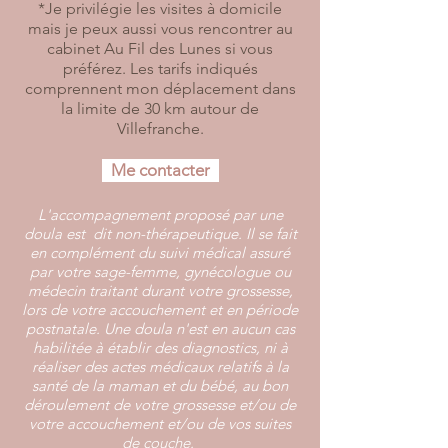
*Je privilégie les visites à domicile
mais je peux aussi vous rencontrer au
cabinet Au Fil des Lunes si vous
préférez. Les tarifs indiqués
comprennent mon déplacement dans
la limite de 30 km autour de
Villefranche.
Me contacter
L'accompagnement proposé par une
doula est dit non-thérapeutique. Il se fait
en complément du suivi médical assuré
par votre sage-femme, gynécologue ou
médecin traitant durant votre grossesse,
lors de votre accouchement et en période
postnatale. Une doula n'est en aucun cas
habilitée à établir des diagnostics, ni à
réaliser des actes médicaux relatifs à la
santé de la maman et du bébé, au bon
déroulement de votre grossesse et/ou de
votre accouchement et/ou de vos suites
de couche.