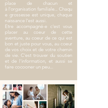
place de chacun et
à
l'organisation
familiale... Chaqu
e grossesse est unique, chaque
naissance l'est aussi.
Etre accompagné-e c'est vous
placer au coeur de cette
aventure, au coeur de ce qui est
bon et juste pour vous, au coeur
de vos choix et de votre chemin
de vie. C'est trouver du soutien
et de l'information, et aussi se
faire cocooner un peu...