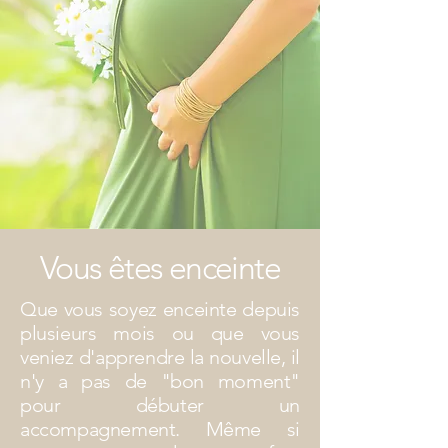
Vous êtes enceinte
Que vous soyez enceinte depuis
plusieurs mois ou que vous
veniez d'apprendre la nouvelle, il
n'y a pas de "bon moment"
pour
débuter un
accompagnement. Même si